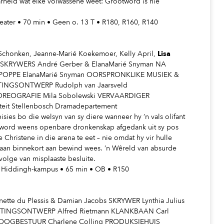
arheid wat elke volwassene weet: Grootword is nie
Teater • 70 min • Geen o. 13 T • R180, R160, R140
 Schonken, Jeanne-Marié Koekemoer, Kelly April,
Lisa
en SKRYWERS André Gerber & ElanaMarié Snyman NA
 POPPE ElanaMarié Snyman OORSPRONKLIKE MUSIEK &
TINGSONTWERP Rudolph van Jaarsveld
OREOGRAFIE Mila Sobolewski VERVAARDIGER
teit Stellenbosch Dramadepartement
bisies bo die welsyn van sy diere wanneer hy ’n vals olifant
n word weens openbare dronkenskap afgedank uit sy pos
 Christene in die arena te eet – nie omdat hy vir hulle
an binnekort aan bewind wees. ’n Wêreld van absurde
olge van misplaaste besluite.
4, Hiddingh-kampus • 65 min • OB • R150
ynette du Plessis & Damian Jacobs SKRYWER Lynthia Julius
GTINGSONTWERP Alfred Rietmann KLANKBAAN Carl
HOOGBESTUUR Charlene Colling PRODUKSIEHUIS