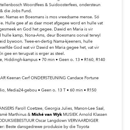
tellenbosch Woordfees & Suidoosterfees, ondersteun
) & die Jobs Fund.
oester. Namas en Boesmans is mos vreedsame mense. Só
ie. Hulle gee af as daar moet afgegee word en hulle vat
 gesmeek en God het gegee. Dawid en Maria is vir
hulle kamp, Nona-Ams, deur Boesmans oorval terwyl
id bywoon. Twee-en-dertig Nama-kjeeners, hulle
lfde God wat vir Dawid en Maria gegee het, vat vir
gee en terugvat is erger as steel.
atre, Hiddingh-kampus • 70 min • Geen o. 13 • R160, R140
 Keenan Cerf ONDERSTEUNING Candace Fortune
dio, Media24-gebou • Geen o. 13 T • 60 min • R150
NSERS Faroll Coetzee, Georgia Julies, Manon-Lee Saal,
Esmé Marthinus &
Miché van Wyk
MUSIEK Arnold Klassen
RODUKSIEBESTUUR Oscar Langdown VERVAARDIGER
: Beste dansgedrewe produksie by die Toyota