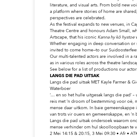
literature, and visual arts. From bold new v
a platform where stories of home are shared
perspectives are celebrated.
As the festival expands to new venues, in Ca
Theatre Centre and honours Adam Small, who 
Artscape, that his iconic
Kanna hy kô hystoe
w
Whether engaging in deep conversation or s
invited to come home—to our Suidoosterfee
Our multi-talented actors are involved in a r
as in various roles across the theatre landsc
See below for a list of productions our actor
LANGS DIE PAD UITSAK
Langs die pad uitsak MET Kayle Farmer & G
Waterboer
‘… en so het hulle uitgesak langs die pad’ – u
reis met ’n droom of bestemming voor oë, 
mense daar uitkom. In baie gemeenskappe is 
van trots vir ouers en gemeenskappe, en ’n
Langs die pad uitsak ondersoek waarom onde
mense verhinder om hul skoolloopbaan te v
2 Mei 14:15 & 20:15, 3 Mei 09:30 • Afr • AT