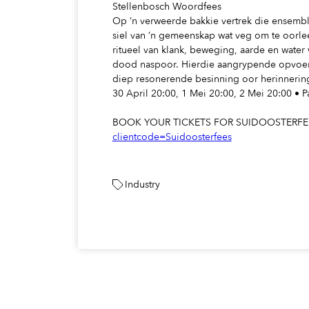
Stellenbosch Woordfees
Op ’n verweerde bakkie vertrek die ensembl
siel van ’n gemeenskap wat veg om te oorlee
ritueel van klank, beweging, aarde en water 
dood naspoor. Hierdie aangrypende opvoering
diep resonerende besinning oor herinnering
30 April 20:00, 1 Mei 20:00, 2 Mei 20:00 • P
BOOK YOUR TICKETS FOR SUIDOOSTERF
clientcode=Suidoosterfees
Industry