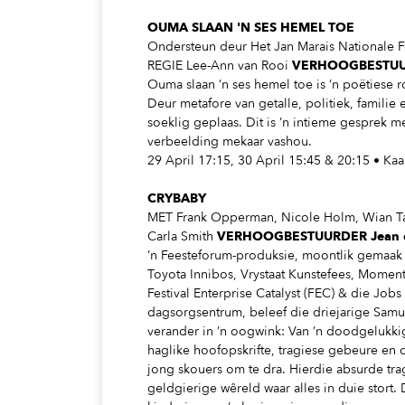
OUMA SLAAN 'N SES HEMEL TOE
Ondersteun deur Het Jan Marais Nationale 
REGIE Lee-Ann van Rooi
VERHOOGBESTUUR
Ouma slaan ’n ses hemel toe is ’n poëtiese r
Deur metafore van getalle, politiek, familie
soeklig geplaas. Dit is ’n intieme gesprek 
verbeelding mekaar vashou.
29 April 17:15, 30 April 15:45 & 20:15 • Ka
CRYBABY
MET Frank Opperman, Nicole Holm, Wian Ta
Carla Smith
VERHOOGBESTUURDER Jean du
’n Feesteforum-produksie, moontlik gemaak
Toyota Innibos, Vrystaat Kunstefees, Mome
Festival Enterprise Catalyst (FEC) & die 
dagsorgsentrum, beleef die driejarige Samu
verander in ’n oogwink: Van ’n doodgelukk
haglike hoofopskrifte, tragiese gebeure en 
jong skouers om te dra. Hierdie absurde trag
geldgierige wêreld waar alles in duie stort. D