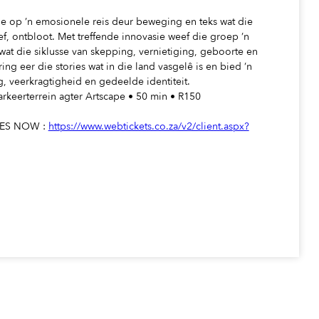
e op ’n emosionele reis deur beweging en teks wat die
f, ontbloot. Met treffende innovasie weef die groep ’n
wat die siklusse van skepping, vernietiging, geboorte en
 eer die stories wat in die land vasgelê is en bied ’n
, veerkragtigheid en gedeelde identiteit.
arkeerterrein agter Artscape • 50 min • R150
EES NOW :
https://www.webtickets.co.za/v2/client.aspx?