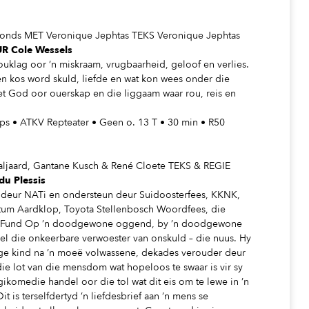
Fonds MET Veronique Jephtas TEKS Veronique Jephtas
 Cole Wessels
ouklag oor ’n miskraam, vrugbaarheid, geloof en verlies.
 en kos word skuld, liefde en wat kon wees onder die
met God oor ouerskap en die liggaam waar rou, reis en
aps • ATKV Repteater • Geen o. 13 T • 30 min • R50
ljaard, Gantane Kusch & René Cloete TEKS & REGIE
 Plessis
 deur NATi en ondersteun deur Suidoosterfees, KKNK,
ntum Aardklop, Toyota Stellenbosch Woordfees, die
Jobs Fund Op ’n doodgewone oggend, by ’n doodgewone
el die onkeerbare verwoester van onskuld – die nuus. Hy
ige kind na ’n moeë volwassene, dekades verouder deur
die lot van die mensdom wat hopeloos te swaar is vir sy
ikomedie handel oor die tol wat dit eis om te lewe in ’n
it is terselfdertyd ’n liefdesbrief aan ’n mens se