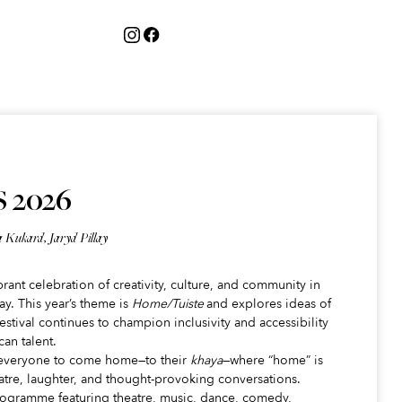
 2026
 Kukard, Jaryd Pillay
rant celebration of creativity, culture, and community in
y. This year’s theme is
Home/Tuiste
and explores ideas of
estival continues to champion inclusivity and accessibility
an talent.
s everyone to come home—to their
khaya
—where “home” is
eatre, laughter, and thought-provoking conversations.
ogramme featuring theatre, music, dance, comedy,