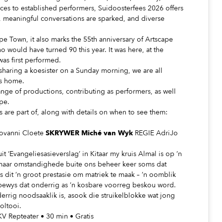
oices to established performers, Suidoosterfees 2026 offers
, meaningful conversations are sparked, and diverse
pe Town, it also marks the 55th anniversary of Artscape
would have turned 90 this year. It was here, at the
as first performed.
haring a koesister on a Sunday morning, we are all
s home.
ange of productions, contributing as performers, as well
ape.
s are part of, along with details on when to see them:
iovanni Cloete
SKRYWER M
iché van Wyk
REGIE AdriJo
it ‘Evangeliesasieverslag’ in Kitaar my kruis Almal is op ’n
maar omstandighede buite ons beheer keer soms dat
dit ’n groot prestasie om matriek te maak – ’n oomblik
 bewys dat onderrig as ’n kosbare voorreg beskou word.
rrig noodsaaklik is, asook die struikelblokke wat jong
oltooi.
KV Repteater • 30 min • Gratis