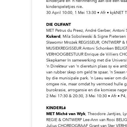
kinderjare en ’n herinnering aan die een wa
kinderspeletjies nie.
30 April 10:00, 1 Mei 13:30 • Afr • kykNET 
DIE OLIFANT
MET Petrus du Preez, André Gerber, Antoni
Kukard
, Mila Sobolewski & Signe Pieters
Sławomir Mrożek REGISSEUR, ONTWERP &
MUSIEKREGISSEUR Antoni Schonken BELIG
VERHOOGBESTUUR Enrique de Villiers CH
Skepkamer In samewerking met die Universi
’n Direkteur van ’n dieretuin plaas sy eie am
van rubber skep om geld te spaar. ’n Swaa
by die munisipale park. ’n Leeu weier om die
omgee nie, maar omdat hy vermoed hulle ga
burokrasie, arrogansie en die komiese nagev
2 Mei 17:30 & 20:30, 3 Mei 10:30 • Afr • P
KINDERLê
MET Miché van Wyk
, Theodore Jantjies, L
REGIE & ONTWERP Lee-Ann van Rooi BELI
Julius CHOREOGRAAF Grant van Ster VER