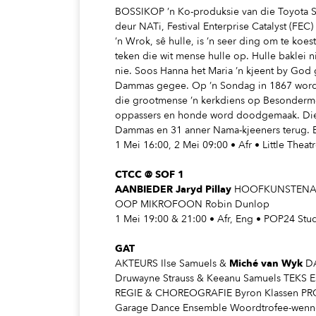
BOSSIKOP ’n Ko-produksie van die Toyota S
deur NATi, Festival Enterprise Catalyst (FEC
’n Wrok, sê hulle, is ’n seer ding om te k
teken die wit mense hulle op. Hulle baklei n
nie. Soos Hanna het Maria ’n kjeent by God
Dammas gegee. Op ’n Sondag in 1867 word 
die grootmense ’n kerkdiens op Besonderme
oppassers en honde word doodgemaak. Diese
Dammas en 31 anner Nama-kjeeners terug. En 
1 Mei 16:00, 2 Mei 09:00 • Afr • Little The
CTCC @ S
OF 1
AANBIEDER Jaryd Pillay
HOOFKUNSTENAAR
OOP MIKROFOON Robin Dunlop
1 Mei 19:00 & 21:00 • Afr, Eng • POP24 Stu
GAT
AKTEURS Ilse Samuels &
Miché van Wyk
DA
Druwayne Strauss & Keeanu Samuels TEKS 
REGIE & CHOREOGRAFIE Byron Klassen P
Garage Dance Ensemble Woordtrofee-wenner