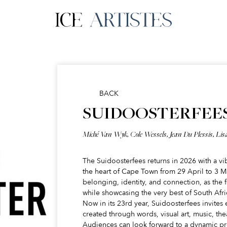
BACK
SUIDOOSTERFEES
Miché Van Wyk, Cole Wessels, Jean Du Plessis, Lisa
The Suidoosterfees returns in 2026 with a vib
the heart of Cape Town from 29 April to 3 Ma
belonging, identity, and connection, as the f
while showcasing the very best of South Afric
Now in its 23rd year, Suidoosterfees invite
created through words, visual art, music, th
Audiences can look forward to a dynamic pr